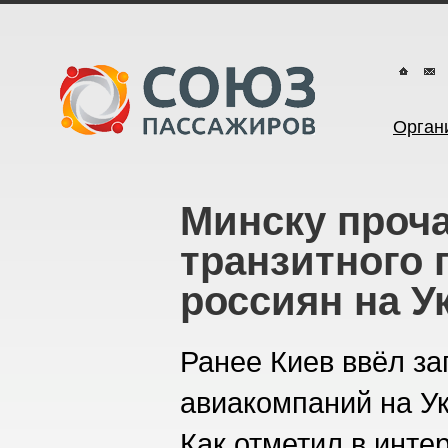
Орган
Минску проча
транзитного 
россиян на У
Ранее Киев ввёл за
авиакомпаний на Ук
Как отметил в инте